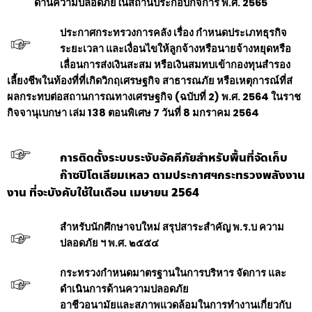
ด้านความปลอดภัยในสถานประกอบกิจการ พ.ศ. 2565
ประกาศกระทรวงการคลัง เรื่อง กำหนดประเภทธุรกิจ
ระยะเวลา และเงื่อนไขให้ลูกจ้างหรือนายจ้างหยุดหรือ
เลื่อนการส่งเงินสะสม หรือเงินสมทบเข้ากองทุนสำรอง
เลี้ยงชีพในท้องที่ที่เกิดวิกฤเศรษฐกิจ สาธารณภัย หรือเหตุการณ์ที่ส่
ผลกระทบ
ต่อสถานการณทางเศรษฐกิจ (ฉบับที่ 2) พ.ศ. 2564 ในราช
กิจจานุเบกษา เล่ม 138 ตอนพิเศษ 7 วันที่ 8 มกราคม 2564
การติดตั้งระบบระงับอัคคีภัยสำหรับพื้นที่จัดเก็บ
ก๊าซปิโตเลียมเหลว ตามประกาศฯกระทรวงพลังงาน
งาน ที่จะบังคับใช้ในเดือน เมษายน 2564
สำหรับนักศึกษาจบใหม่ สรุปสาระสำคัญ พ.ร.บ ความ
ปลอดภัย ฯ พ.ศ. ๒๕๕๔
กระทรวงกำหนดมาตรฐานในการบริหาร จัดการ และ
ดำเนินการด้านความปลอดภัย
อาชีวอนามัยและสภาพแวดล้อมในการทำงานเกี่ยวกับ