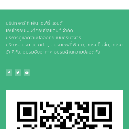
บริษัท อาร์ ที เอ็น เซฟตี้ แอนด์
เอ็นไวรอนเมนต์คอนซัลแตนท์ จำกัด
บริการดูแลความปลอดภัยแบบครบวงจร
บริการอบรม จป.คปอ., อบรมเซฟตี้พิเศษ,
อบรมปั้นจั่น
, อบรม
อัคคีภัย, อบรมอับอากาศ อบรมด้านความปลอดภัย