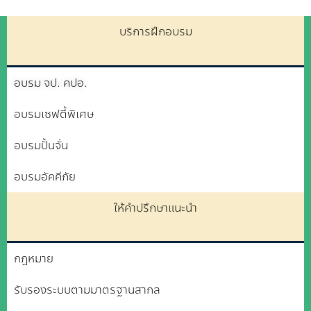
บริการฝึกอบรม
อบรม จป. คปอ.
อบรมเซฟตี้พิเศษ
อบรมปั้นจั่น
อบรมอัคคีภัย
ให้คำปรึกษาแนะนำ
กฎหมาย
รับรองระบบตามมาตรฐานสากล