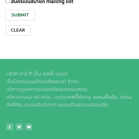
สมัครเป็นสมาชิก mailing list
บริษัท อาร์ ที เอ็น เซฟตี้ แอนด์
เอ็นไวรอนเมนต์คอนซัลแตนท์ จำกัด
บริการดูแลความปลอดภัยแบบครบวงจร
บริการอบรม จป.คปอ., อบรมเซฟตี้พิเศษ,
อบรมปั้นจั่น
, อบรม
อัคคีภัย, อบรมอับอากาศ อบรมด้านความปลอดภัย