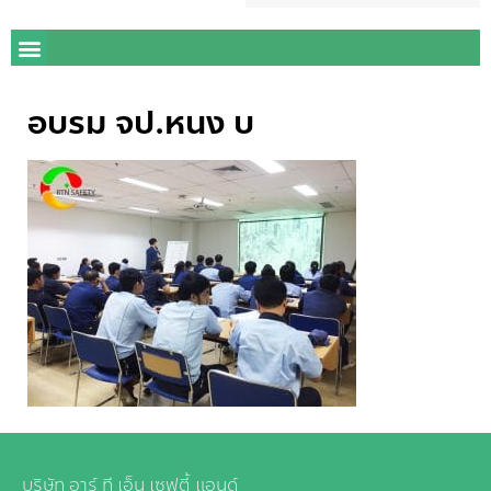
อบรม จป.หนง บ
บริษัท อาร์ ที เอ็น เซฟตี้ แอนด์