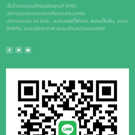
เอ็นไวรอนเมนต์คอนซัลแตนท์ จำกัด
บริการดูแลความปลอดภัยแบบครบวงจร
บริการอบรม จป.คปอ., อบรมเซฟตี้พิเศษ,
อบรมปั้นจั่น
, อบรม
อัคคีภัย, อบรมอับอากาศ อบรมด้านความปลอดภัย