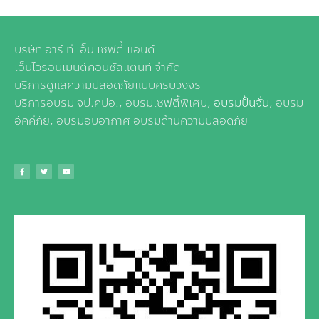
บริษัท อาร์ ที เอ็น เซฟตี้ แอนด์
เอ็นไวรอนเมนต์คอนซัลแตนท์ จำกัด
บริการดูแลความปลอดภัยแบบครบวงจร
บริการอบรม จป.คปอ., อบรมเซฟตี้พิเศษ,
อบรมปั้นจั่น
, อบรม
อัคคีภัย, อบรมอับอากาศ อบรมด้านความปลอดภัย