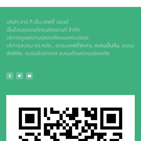
บริษัท อาร์ ที เอ็น เซฟตี้ แอนด์
เอ็นไวรอนเมนต์คอนซัลแตนท์ จำกัด
บริการดูแลความปลอดภัยแบบครบวงจร
บริการอบรม จป.คปอ., อบรมเซฟตี้พิเศษ,
อบรมปั้นจั่น
, อบรม
อัคคีภัย, อบรมอับอากาศ อบรมด้านความปลอดภัย