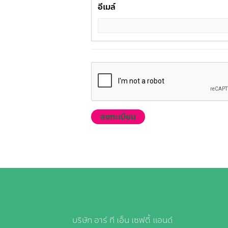
อีเมล์
บริษัท อาร์ ที เอ็น เซฟตี้ แอนด์