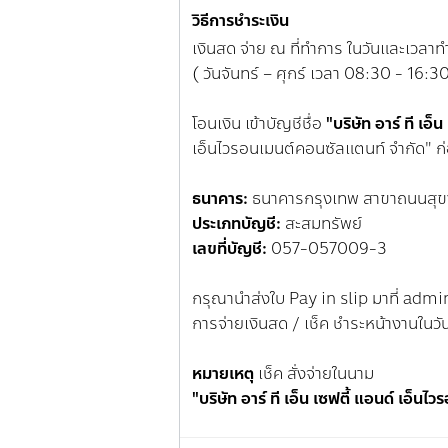
วิธีการชำระเงิน
เงินสด จ่าย ณ ที่ทำการ ในวันและเวลา
( วันจันทร์ – ศุกร์ เวลา 08:30 - 16:3
โอนเงิน เข้าบัญชีชื่อ
"บริษัท อาร์ ที เอ็
เอ็นไวรอนเมนต์คอนซัลแตนท์ จำกัด" ก
ธนาคาร:
ธนาคารกรุงเทพ สาขาถนนสุขา
ประเภทบัญชี:
สะสมทรัพย์
เลขที่บัญชี:
057-057009-3
กรุณานำส่งใบ Pay in slip มาที่ ad
การจ่ายเงินสด / เช็ค ชำระหน้างานในวั
หมายเหตุ
เช็ค สั่งจ่ายในนาม
"บริษัท อาร์ ที เอ็น เซฟตี้ แอนด์ เอ็น