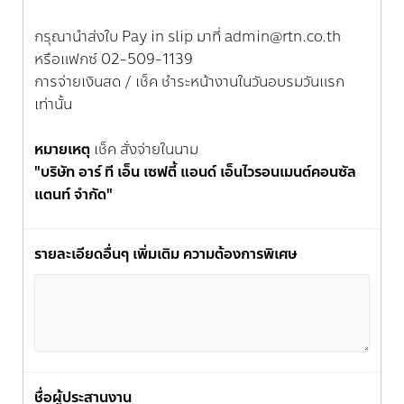
กรุณานำส่งใบ Pay in slip มาที่ admin@rtn.co.th
หรือแฟกซ์ 02-509-1139
การจ่ายเงินสด / เช็ค ชำระหน้างานในวันอบรมวันแรก
เท่านั้น
หมายเหตุ
เช็ค สั่งจ่ายในนาม
"บริษัท อาร์ ที เอ็น เซฟตี้ แอนด์ เอ็นไวรอนเมนต์คอนซัล
แตนท์ จำกัด"
รายละเอียดอื่นๆ เพิ่มเติม ความต้องการพิเศษ
ชื่อผู้ประสานงาน