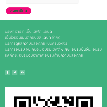
บริษัท อาร์ ที เอ็น เซฟตี้ แอนด์
เอ็นไวรอนเมนต์คอนซัลแตนท์ จำกัด
บริการดูแลความปลอดภัยแบบครบวงจร
บริการอบรม จป.คปอ., อบรมเซฟตี้พิเศษ,
อบรมปั้นจั่น
, อบรม
อัคคีภัย, อบรมอับอากาศ อบรมด้านความปลอดภัย