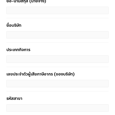
ชื่อ-นามสกุล (นายจ้าง)
ชื่อบริษัท
ประเภทกิจการ
เลขประจำตัวผู้เสียภาษีอากร (ของบริษัท)
รหัสสาขา