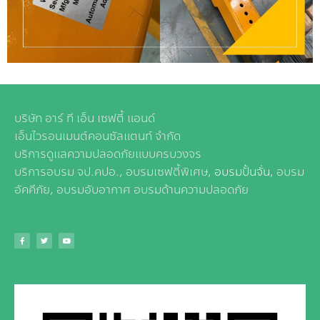
บริษัท อาร์ ที เอ็น เซฟตี้ แอนด์
เอ็นไวรอนเมนต์คอนซัลแตนท์ จำกัด
บริการดูแลความปลอดภัยแบบครบวงจร
บริการอบรม จป.คปอ., อบรมเซฟตี้พิเศษ,
อบรมปั้นจั่น
, อบรม
อัคคีภัย, อบรมอับอากาศ อบรมด้านความปลอดภัย